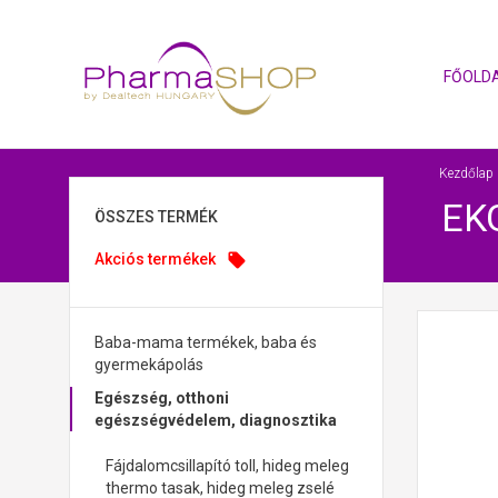
FŐOLD
Kezdőlap
EK
ÖSSZES TERMÉK
Akciós termékek
local_offer
Baba-mama termékek, baba és
gyermekápolás
Egészség, otthoni
egészségvédelem, diagnosztika
Fájdalomcsillapító toll, hideg meleg
thermo tasak, hideg meleg zselé