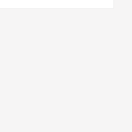
×
×
×
×