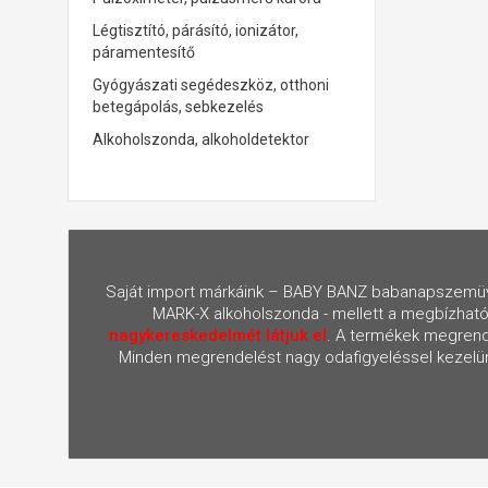
Légtisztító, párásító, ionizátor,
páramentesítő
Gyógyászati segédeszköz, otthoni
betegápolás, sebkezelés
Alkoholszonda, alkoholdetektor
Saját import márkáink – BABY BANZ babanapszemüv
MARK-X alkoholszonda - mellett a megbízható
nagykereskedelmét látjuk el
. A termékek megrendel
Minden megrendelést nagy odafigyeléssel kezelünk