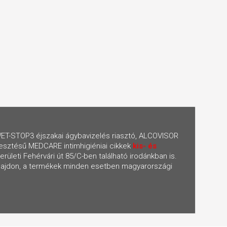
T-STOP3 éjszakai ágybavizelés riasztó, ALCOVISOR
esztésű MEDCARE intimhigiéniai cikkek
kis- és
ületi Fehérvári út 85/C-ben található irodánkban is.
tulajdon, a termékek minden esetben magyarországi