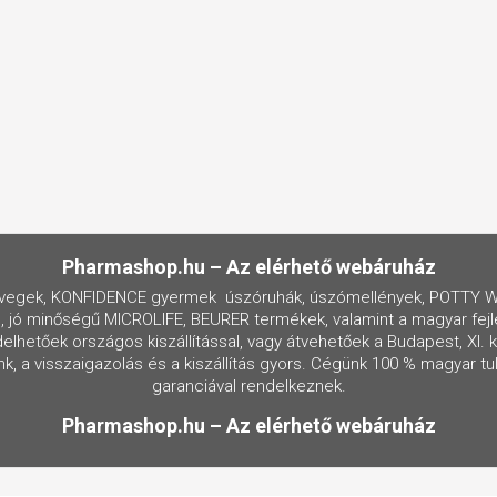
Pharmashop.hu – Az elérhető webáruház
egek, KONFIDENCE gyermek úszóruhák, úszómellények, POTTY WE
, jó minőségű MICROLIFE, BEURER termékek, valamint a magyar fejl
hetőek országos kiszállítással, vagy átvehetőek a Budapest, XI. ker
, a visszaigazolás és a kiszállítás gyors. Cégünk 100 % magyar 
garanciával rendelkeznek.
Pharmashop.hu – Az elérhető webáruház