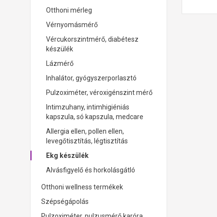
Otthoni mérleg
Vérnyomásmérő
Vércukorszintmérő, diabétesz
készülék
Lázmérő
Inhalátor, gyógyszerporlasztó
Pulzoximéter, véroxigénszint mérő
K
((
B
Intimzuhany, intimhigiéniás
kapszula, só kapszula, medcare
Kív
H
((
Be 
Allergia ellen, pollen ellen,
levegőtisztítás, légtisztítás
add_circle_outline
Ekg készülék
Alvásfigyelő és horkolásgátló
Otthoni wellness termékek
Szépségápolás
Pulzoximéter, pulzusmérő karóra