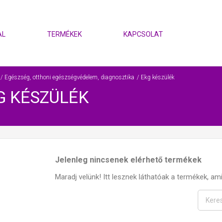
AL
TERMÉKEK
KAPCSOLAT
Egészség, otthoni egészségvédelem, diagnosztika
Ekg készülék
G KÉSZÜLÉK
Jelenleg nincsenek elérhető termékek
Maradj velünk! Itt lesznek láthatóak a termékek, amin