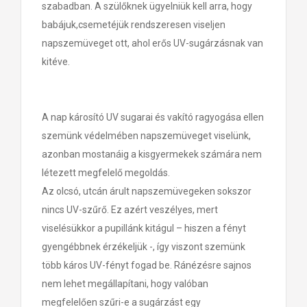
szabadban. A szülőknek ügyelniük kell arra, hogy
babájuk,csemetéjük rendszeresen viseljen
napszemüveget ott, ahol erős UV-sugárzásnak van
kitéve.
A nap károsító UV sugarai és vakító ragyogása ellen
szemünk védelmében napszemüveget viselünk,
azonban mostanáig a kisgyermekek számára nem
létezett megfelelő megoldás.
Az olcsó, utcán árult napszemüvegeken sokszor
nincs UV-szűrő. Ez azért veszélyes, mert
viselésükkor a pupillánk kitágul – hiszen a fényt
gyengébbnek érzékeljük -, így viszont szemünk
több káros UV-fényt fogad be. Ránézésre sajnos
nem lehet megállapítani, hogy valóban
megfelelően szűri-e a sugárzást egy