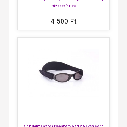
Rózsaszín Pink
4 500 Ft
Kidz Banz Gyerek Napszemüveg 2-5 Éves Korig