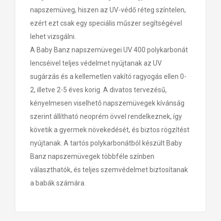
napszemüveg, hiszen az UV-védő réteg színtelen,
ezért ezt csak egy speciális műszer segítségével
lehet vizsgálni.
A Baby Banz napszemüvegei UV 400 polykarbonát
lencséivel teljes védelmet nyújtanak az UV
sugárzás és a kellemetlen vakító ragyogás ellen 0-
2, illetve 2-5 éves korig. A divatos tervezésű,
kényelmesen viselhető napszemüvegek kívánság
szerint állítható neoprém övvel rendelkeznek, így
követik a gyermek növekedését, és biztos rögzítést
nyújtanak. A tartós polykarbonátból készült Baby
Banz napszemüvegek többféle színben
választhatók, és teljes szemvédelmet biztosítanak
a babák számára.