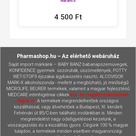
Narancs
4 500 Ft
Pharmashop.hu – Az elérhető webáruház
Saját import márkáink – BABY BANZ babanapszemüvegek,
KONFIDENCE gyermek úszóruhák, úszómellények, POTTY
WET-STOP3 éjszakai ágybavizelés riasztó, ALCOVISOR
MARK-X alkoholszonda - mellett a megbízható, jó minőségű
MICROLIFE, BEURER termékek, valamint a magyar fejlesztésű
MEDCARE intimhigiéniai cikkek
kis- és nagykereskedelmét
látjuk el
. A termékek megrendelhetőek országos
kiszállítással, vagy átvehetőek a Budapest, XI. kerületi
Fehérvári út 85/C-ben található irodánkban is. Minden
megrendelést nagy odafigyeléssel kezelünk, a
visszaigazolás és a kiszállítás gyors. Cégünk 100 % magyar
tulajdon, a termékek minden esetben magyarországi