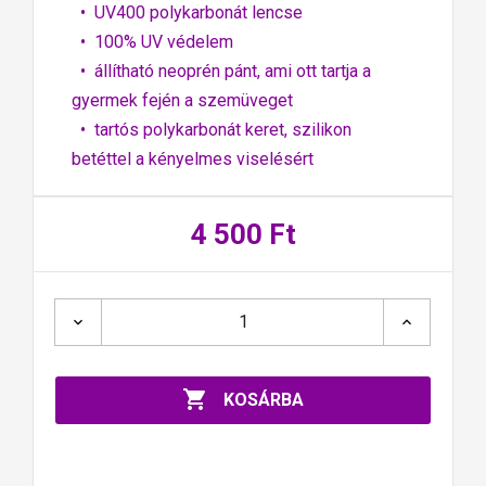
• UV400 polykarbonát lencse
• 100% UV védelem
• állítható neoprén pánt, ami ott tartja a
gyermek fején a szemüveget
• tartós polykarbonát keret, szilikon
betéttel a kényelmes viselésért
4 500 Ft

KOSÁRBA