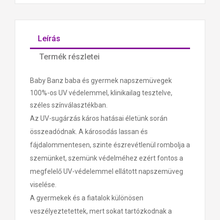
Leírás
Termék részletei
Baby Banz baba és gyermek napszemüvegek
100%-os UV védelemmel, klinikailag tesztelve,
széles színválasztékban.
Az UV-sugárzás káros hatásai életünk során
összeadódnak. A károsodás lassan és
fájdalommentesen, szinte észrevétlenül rombolja a
szemünket, szemünk védelméhez ezért fontos a
megfelelő UV-védelemmel ellátott napszemüveg
viselése.
A gyermekek és a fiatalok különösen
veszélyeztetettek, mert sokat tartózkodnak a