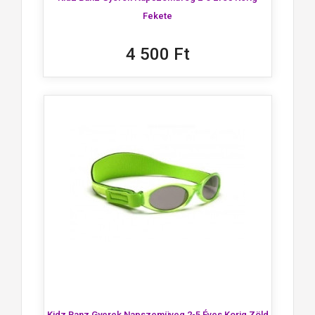
Fekete
4 500 Ft
Kidz Banz Gyerek Napszemüveg 2-5 Éves Korig Zöld