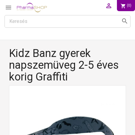

shopping_cart
(0)

search
Kidz Banz gyerek
napszemüveg 2-5 éves
korig Graffiti