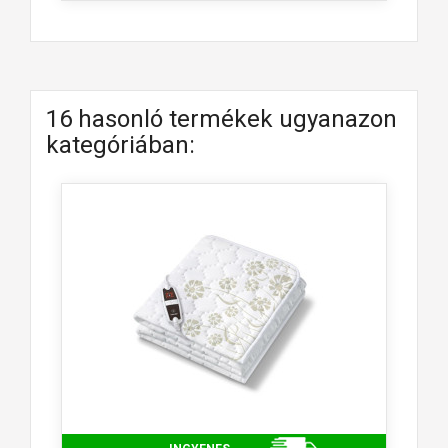
add_circle_outline
Új lista létrehozása
Mégsem
Bejelentkezés
Mégsem
Kívánságlista létrehozása
16 hasonló termékek ugyanazon
kategóriában: