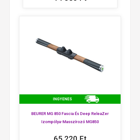
INGYENES
BEURER MG 850 Fascia És Deep ReleaZer
Izompólya-Masszírozó MG850
65 220 Ft