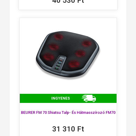
40 530 Ft
INGYENES
BEURER FM 70 Shiatsu Talp- És Hátmasszírozó FM70
31 310 Ft