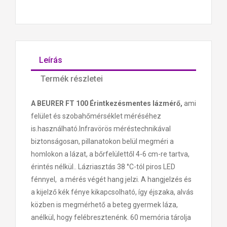
Leírás
Termék részletei
A BEURER FT 100 Érintkezésmentes lázmérő,
ami
felület és szobahőmérséklet méréséhez
is.használható.Infravörös méréstechnikával
biztonságosan, pillanatokon belül megméri a
homlokon a lázat, a bőrfelülettől 4-6 cm-re tartva,
érintés nélkül.. Lázriasztás 38 °C-tól piros LED
fénnyel, a mérés végét hang jelzi. A hangjelzés és
a kijelző kék fénye kikapcsolható, így éjszaka, alvás
közben is megmérhető a beteg gyermek láza,
anélkül, hogy felébresztenénk. 60 memória tárolja