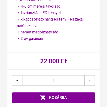
• 4-6 cm mérési távolság
• lázriasztás LED fénnyel
• kikapcsolható hang és fény - éjszakai
mérésekhez
• német megbízhatóság
• 3 év garancia
22 800 Ft

KOSÁRBA