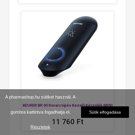
A pharmashop.hu sütiket használ. A
BEURER BR 90 Rovarcsípés Kezelő Készülék BR90
gombra kattintva fogadhatja el.
Sütik elfogadása
11 760 Ft
Részletek