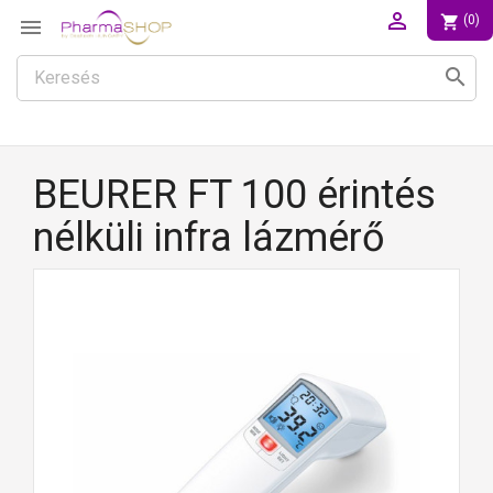

shopping_cart
(0)

search
BEURER FT 100 érintés
nélküli infra lázmérő