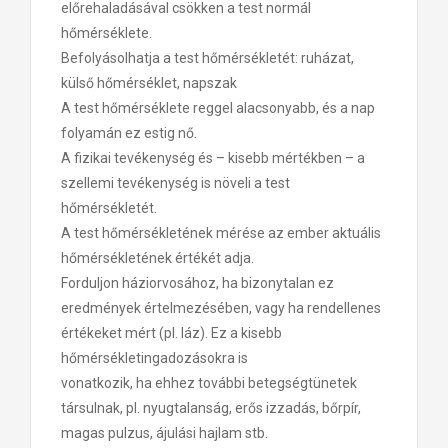
előrehaladásával csökken a test normál
hőmérséklete.
Befolyásolhatja a test hőmérsékletét: ruházat,
külső hőmérséklet, napszak
A test hőmérséklete reggel alacsonyabb, és a nap
folyamán ez estig nő.
A fizikai tevékenység és – kisebb mértékben – a
szellemi tevékenység is növeli a test
hőmérsékletét.
A test hőmérsékletének mérése az ember aktuális
hőmérsékletének értékét adja.
Forduljon háziorvosához, ha bizonytalan ez
eredmények értelmezésében, vagy
ha rendellenes
értékeket mért (pl. láz). Ez a kisebb
hőmérsékletingadozásokra is
vonatkozik, ha ehhez további betegségtünetek
társulnak, pl. nyugtalanság, erős
izzadás, bőrpír,
magas pulzus, ájulási hajlam stb.