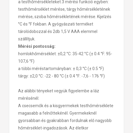
a testhőmérsékleteket.
3 mérési funkció egyben:
testhőmérséklet mérése, tárgy hőmérsékletének
mérése, szoba hőmérsékletének mérése.
Kijelzés
°C és °F fokban. A gyógyászati terméket
tárolódobozzal és 2db 1,5 V AAA elemmel
szállítjuk.
Mérési pontosság:
homlokhőmérséklet: ±0,2 °C: 35-42 °C (± 0.4 °F: 95-
107,6 °F)
a többi méréstartományban: ± 0,3 °C (± 0.5 °F)
tárgy: ±2,0 °C: -22 - 80 °C (± 0.4 °F: -7,6 - 176 °F)
Az alábbi tényeket vegyük figyelembe a láz
mérésénél:
A csecsemők és a kisgyermekek testhőmérséklete
magasabb a felnőttekénél. Gyermekeknél
gyorsabban és gyakrabban fordulnak elő nagyobb
hőmérséklet-ingadozások. Az életkor