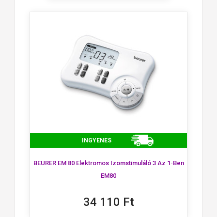
INGYENES
×
Kívánságlista létrehozása
×
BEURER EM 80 Elektromos Izomstimuláló 3 Az 1-Ben
Bejelentkezés
EM80
×
Be kell jelentkezned a termékek kívánságlistába történő
Kívánságlista neve
Hozzáadás a kívánságlistához
34 110 Ft
mentéséhez.