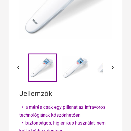


Jellemzők
• a mérés csak egy pillanat az infravörös
technológiának köszönhetően
• biztonságos, higiénikus használat, nem
kell a bőrhöz érinteni