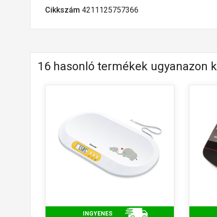
Cikkszám
4211125757366
16 hasonló termékek ugyanazon k
INGYENES