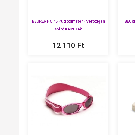
BEURER PO 45 Pulzoximéter - Véroxigén
BEURE
Mérő Készülék
12 110 Ft