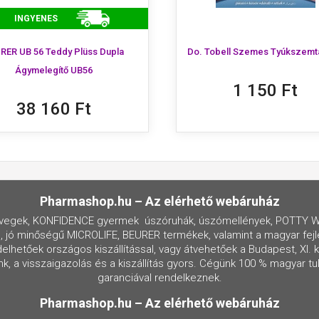
INGYENES
RER UB 56 Teddy Plüss Dupla
Do. Tobell Szemes Tyúkszem
Ágymelegítő UB56
1 150 Ft
38 160 Ft
Pharmashop.hu – Az elérhető webáruház
egek, KONFIDENCE gyermek úszóruhák, úszómellények, POTTY WE
, jó minőségű MICROLIFE, BEURER termékek, valamint a magyar fejl
hetőek országos kiszállítással, vagy átvehetőek a Budapest, XI. ker
, a visszaigazolás és a kiszállítás gyors. Cégünk 100 % magyar 
garanciával rendelkeznek.
Pharmashop.hu – Az elérhető webáruház