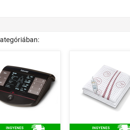
ategóriában:
INGYENES
INGYENES