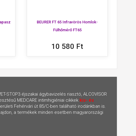
tapasz
BEURER FT 65 Infravörös Homlok-
Fülhőmérő FT65
10 580 Ft
T-STOP3 éjszakai ágybavizelés riasztó, ALCOVISOR
esztésű MEDCARE intimhigiéniai cikkek
kis- és
ületi Fehérvári út 85/C-ben található irodánkban is.
tulajdon, a termékek minden esetben magyarországi