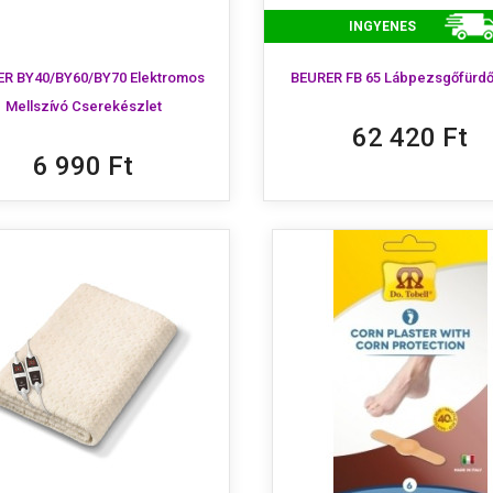
INGYENES
R BY40/BY60/BY70 Elektromos
BEURER FB 65 Lábpezsgőfürdő
Mellszívó Cserekészlet
62 420 Ft
6 990 Ft