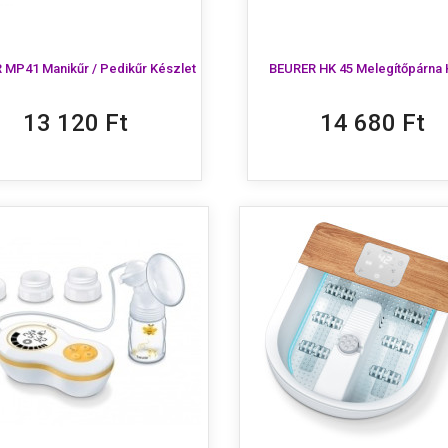
 MP41 Manikűr / Pedikűr Készlet
BEURER HK 45 Melegítőpárna
13 120 Ft
14 680 Ft