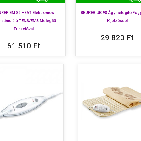
URER EM 89 HEAT Elektromos
BEURER UB 90 Ágymelegítő Fog
stimuláló TENS/EMS Melegítő
Kijelzéssel
Funkcióval
29 820 Ft
61 510 Ft
ívánságlista létrehozása
ejelentkezés
ánságlista neve
ozzáadás a kívánságlistához
kell jelentkezned a termékek kívánságlistába történő mentéséhez.
Új lista létrehozása
Mégsem
Bejelentkezés
Mégsem
Kívánságlista létrehozása