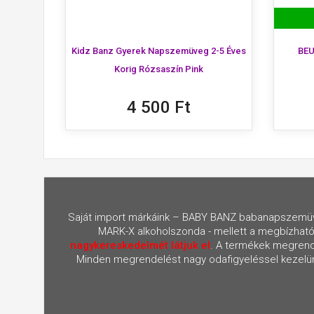
Kidz Banz Gyerek Napszemüveg 2-5 Éves
BEU
Korig Rózsaszín Pink
4 500 Ft
Saját import márkáink – BABY BANZ babanapszemüv
MARK-X alkoholszonda - mellett a megbízható
nagykereskedelmét látjuk el
. A termékek megrendel
Minden megrendelést nagy odafigyeléssel kezelünk