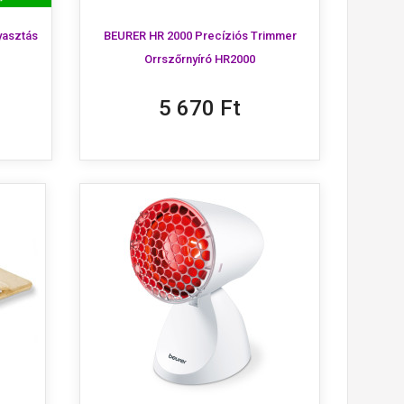
yasztás
BEURER HR 2000 Precíziós Trimmer
Orrszőrnyíró HR2000
5 670 Ft
×
×
×