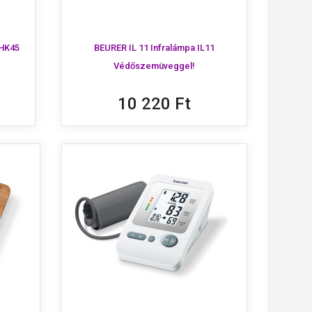
 HK45
BEURER IL 11 Infralámpa IL11
Védőszemüveggel!
10 220 Ft