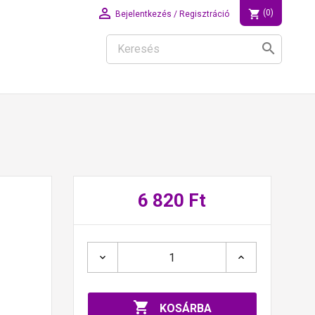

shopping_cart
(0)
Bejelentkezés / Regisztráció
search
6 820 Ft

KOSÁRBA