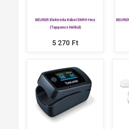
BEURER Elektróda Kábel EM59-Hez
BEURER
(tappancs Nélkül)
5 270 Ft