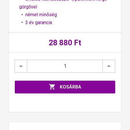
görgővel
• német minőség
• 3 év garancia
28 880 Ft

KOSÁRBA