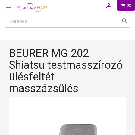

shopping_cart
(0)

search
BEURER MG 202
Shiatsu testmasszírozó
ülésfeltét
masszázsülés