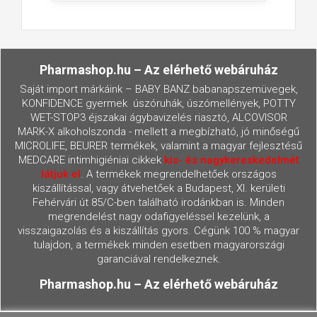
Pharmashop.hu – Az elérhető webáruház
Saját import márkáink – BABY BANZ babanapszemüvegek,
KONFIDENCE gyermek úszóruhák, úszómellények, POTTY
WET-STOP3 éjszakai ágybavizelés riasztó, ALCOVISOR
MARK-X alkoholszonda - mellett a megbízható, jó minőségű
MICROLIFE, BEURER termékek, valamint a magyar fejlesztésű
MEDCARE intimhigiéniai cikkek
kis- és nagykereskedelmét
látjuk el
. A termékek megrendelhetőek országos
kiszállítással, vagy átvehetőek a Budapest, XI. kerületi
Fehérvári út 85/C-ben található irodánkban is. Minden
megrendelést nagy odafigyeléssel kezelünk, a
visszaigazolás és a kiszállítás gyors. Cégünk 100 % magyar
tulajdon, a termékek minden esetben magyarországi
garanciával rendelkeznek.
Pharmashop.hu – Az elérhető webáruház