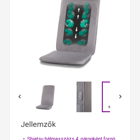


Jellemzők
• Shiatsu hátmasszázs 4, páronként forgó