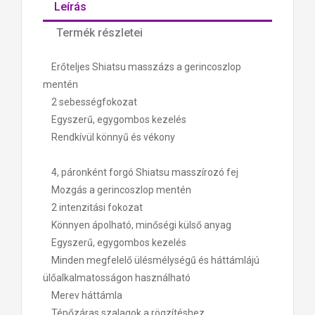
Leírás
Termék részletei
Erőteljes Shiatsu masszázs a gerincoszlop
mentén
2 sebességfokozat
Egyszerű, egygombos kezelés
Rendkívül könnyű és vékony
4, páronként forgó Shiatsu masszírozó fej
Mozgás a gerincoszlop mentén
2 intenzitási fokozat
Könnyen ápolható, minőségi külső anyag
Egyszerű, egygombos kezelés
Minden megfelelő ülésmélységű és háttámlájú
ülőalkalmatosságon használható
Merev háttámla
Tépőzáras szalagok a rögzítéshez