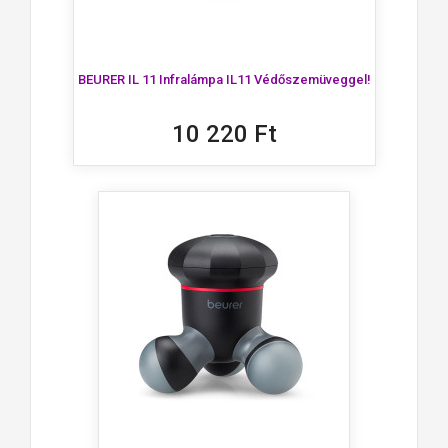
BEURER IL 11 Infralámpa IL11 Védőszemüveggel!
10 220 Ft