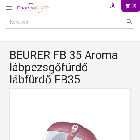

shopping_cart
(0)

search
BEURER FB 35 Aroma
lábpezsgőfürdő
lábfürdő FB35