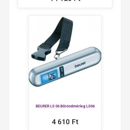
BEURER LS 06 Bőröndmérleg LS06
4 610 Ft