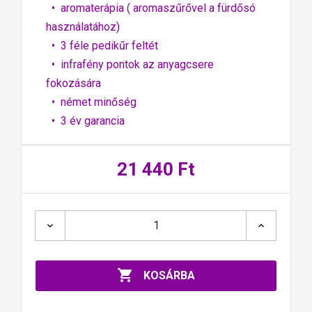
• aromaterápia ( aromaszűrővel a fürdősó
használatához)
• 3 féle pedikűr feltét
• infrafény pontok az anyagcsere
fokozására
• német minőség
• 3 év garancia
21 440 Ft

KOSÁRBA