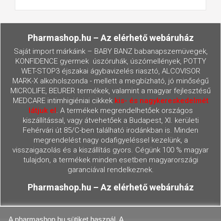
Pharmashop.hu – Az elérhető webáruház
Saját import márkáink – BABY BANZ babanapszemüvegek,
KONFIDENCE gyermek úszóruhák, úszómellények, POTTY
WET-STOP3 éjszakai ágybavizelés riasztó, ALCOVISOR
MARK-X alkoholszonda - mellett a megbízható, jó minőségű
MICROLIFE, BEURER termékek, valamint a magyar fejlesztésű
MEDCARE intimhigiéniai cikkek
kis- és nagykereskedelmét
látjuk el
. A termékek megrendelhetőek országos
kiszállítással, vagy átvehetőek a Budapest, XI. kerületi
Fehérvári út 85/C-ben található irodánkban is. Minden
megrendelést nagy odafigyeléssel kezelünk, a
visszaigazolás és a kiszállítás gyors. Cégünk 100 % magyar
tulajdon, a termékek minden esetben magyarországi
garanciával rendelkeznek.
Pharmashop.hu – Az elérhető webáruház
A pharmashop.hu sütiket használ. A