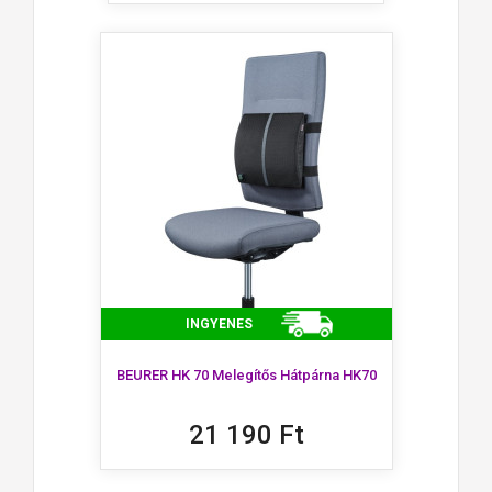
INGYENES
BEURER HK 70 Melegítős Hátpárna HK70
21 190 Ft