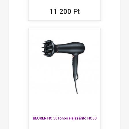
11 200 Ft
BEURER HC 50 Ionos Hajszárító HC50