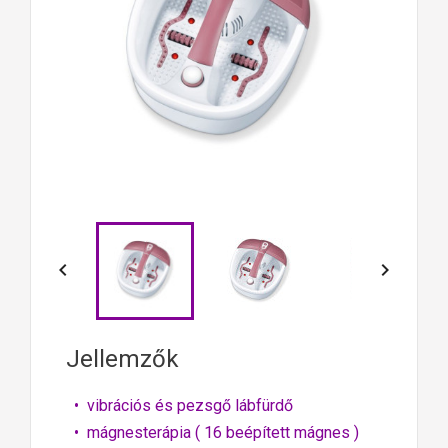


Jellemzők
• vibrációs és pezsgő lábfürdő
• mágnesterápia ( 16 beépített mágnes )