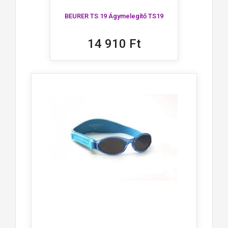
BEURER TS 19 Ágymelegítő TS19
14 910 Ft