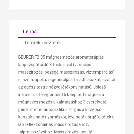
Leírás
Termék részletei
BEURER FB 35 mágnesmezős aromaterápiás
lábpezsgőfürdő 3 funkcióval (vibrációs
masszírozás, pezsgő masszírozás, víztemperálás),
ellazítja, ápolja, regenerálja a fáradt lábakat, ezáltal
az egész testre nézve jótékony hatású. Jóleső
infravörös fénypontok 16 beépített mágnes a
mágneses mezős alkalmazáshoz 3 cserélhető
pedikűrfeltét automatikus forgás a középső
konzolra ható nyomáskor, levehető görgőfeltétek a
láb reflexzónáinak masszírozásához,
talpmasszázshoz. Masszírozást segítő