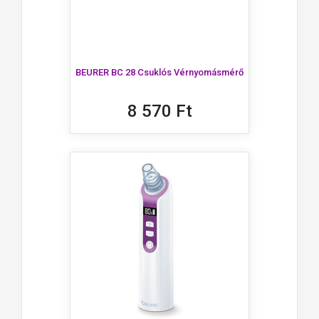
BEURER BC 28 Csuklós Vérnyomásmérő
8 570 Ft