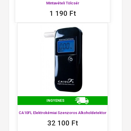
Mintavételi Tölcsér
1 190 Ft
INGYENES
CA10FL Elektrokémiai Szenzoros Alkoholdetektor
32 100 Ft