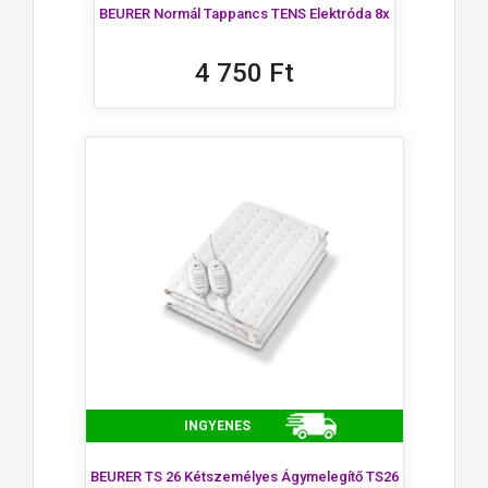
BEURER Normál Tappancs TENS Elektróda 8x
4 750 Ft
INGYENES
BEURER TS 26 Kétszemélyes Ágymelegítő TS26