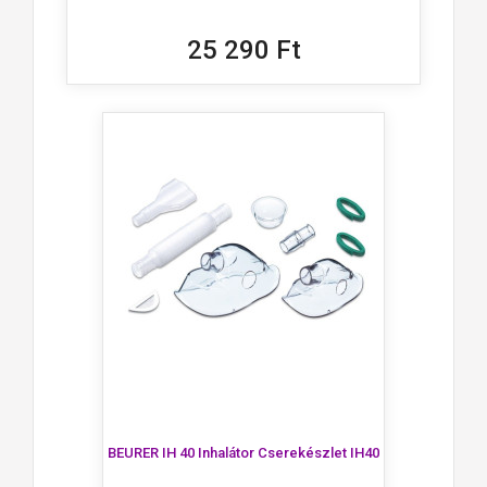
25 290 Ft
BEURER IH 40 Inhalátor Cserekészlet IH40