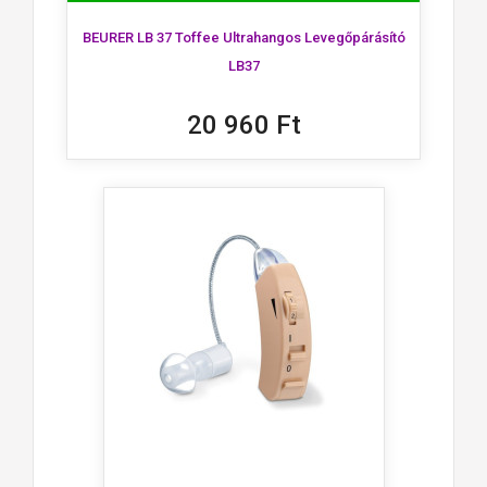
BEURER LB 37 Toffee Ultrahangos Levegőpárásító
LB37
20 960 Ft