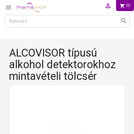

shopping_cart
(0)

search
ALCOVISOR típusú
alkohol detektorokhoz
mintavételi tölcsér