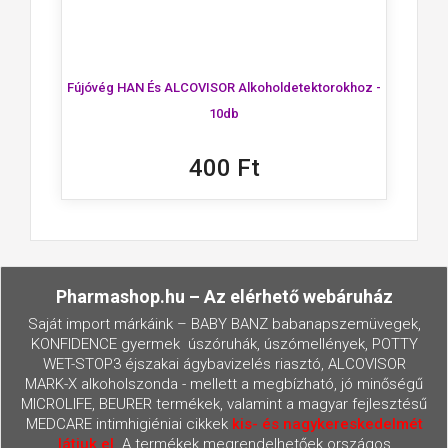
Fújóvég HAN És ALCOVISOR Alkoholdetektorokhoz -
10db
400 Ft
Pharmashop.hu – Az elérhető webáruház
Saját import márkáink – BABY BANZ babanapszemüvegek,
KONFIDENCE gyermek úszóruhák, úszómellények, POTTY
WET-STOP3 éjszakai ágybavizelés riasztó, ALCOVISOR
MARK-X alkoholszonda - mellett a megbízható, jó minőségű
MICROLIFE, BEURER termékek, valamint a magyar fejlesztésű
MEDCARE intimhigiéniai cikkek
kis- és nagykereskedelmét
látjuk el
. A termékek megrendelhetőek országos