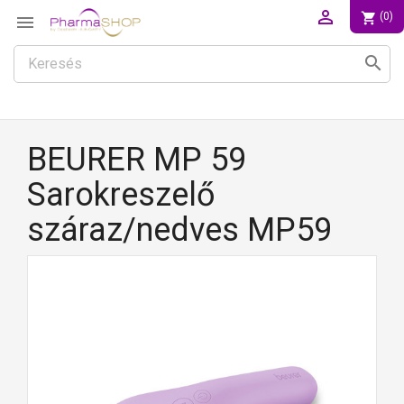

shopping_cart
(0)

search
BEURER MP 59
Sarokreszelő
száraz/nedves MP59