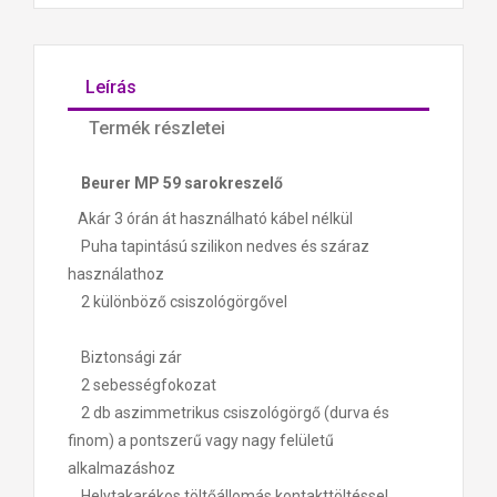
Leírás
Termék részletei
Beurer MP 59 sarokreszelő
Akár 3 órán át használható kábel nélkül
Puha tapintású szilikon nedves és száraz
használathoz
2 különböző csiszológörgővel
Biztonsági zár
2 sebességfokozat
2 db aszimmetrikus csiszológörgő (durva és
finom) a pontszerű vagy nagy felületű
alkalmazáshoz
Helytakarékos töltőállomás kontakttöltéssel