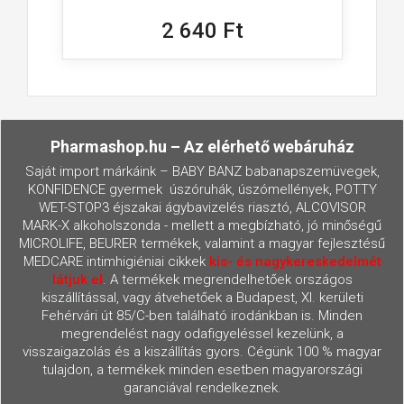
2 640 Ft
Pharmashop.hu – Az elérhető webáruház
Saját import márkáink – BABY BANZ babanapszemüvegek,
KONFIDENCE gyermek úszóruhák, úszómellények, POTTY
WET-STOP3 éjszakai ágybavizelés riasztó, ALCOVISOR
MARK-X alkoholszonda - mellett a megbízható, jó minőségű
MICROLIFE, BEURER termékek, valamint a magyar fejlesztésű
MEDCARE intimhigiéniai cikkek
kis- és nagykereskedelmét
látjuk el
. A termékek megrendelhetőek országos
kiszállítással, vagy átvehetőek a Budapest, XI. kerületi
Fehérvári út 85/C-ben található irodánkban is. Minden
megrendelést nagy odafigyeléssel kezelünk, a
visszaigazolás és a kiszállítás gyors. Cégünk 100 % magyar
tulajdon, a termékek minden esetben magyarországi
garanciával rendelkeznek.