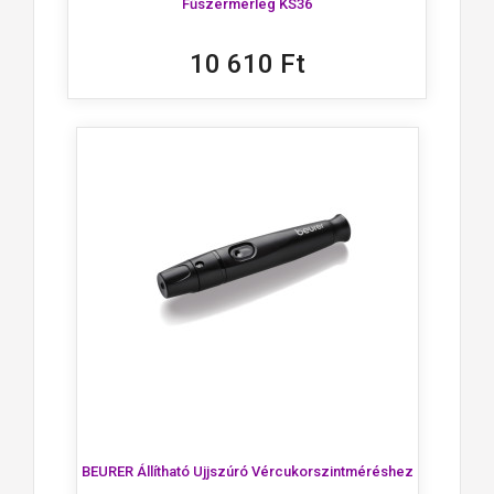
Fűszermérleg KS36
10 610 Ft
BEURER Állítható Ujjszúró Vércukorszintméréshez