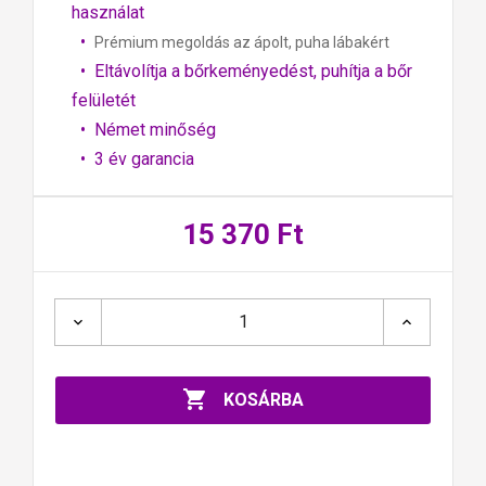
használat
•
Prémium megoldás az ápolt, puha lábakért
• Eltávolítja a bőrkeményedést, puhítja a bőr
felületét
• Német minőség
• 3 év garancia
15 370 Ft

KOSÁRBA