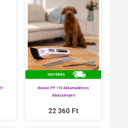
INGYENES
11
Beurer PP 110 Akkumulátoros
Állatszőrnyíró
22 360 Ft