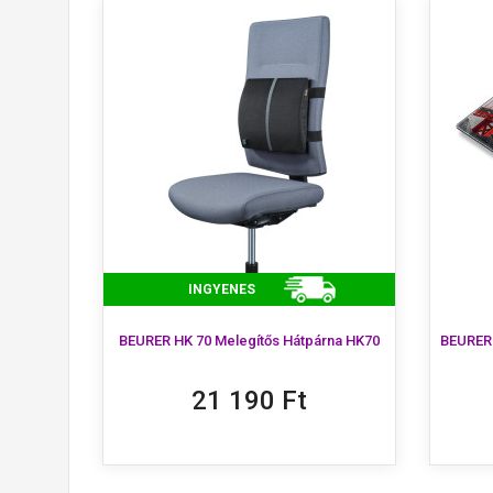
INGYENES
BEURER HK 70 Melegítős Hátpárna HK70
BEURER 
21 190 Ft