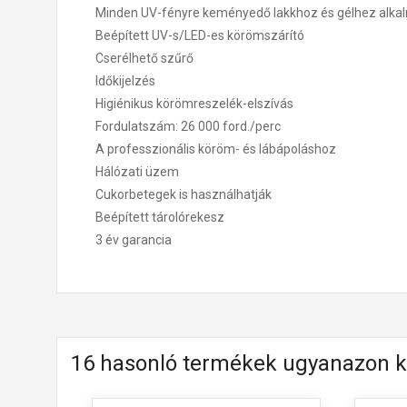
Minden UV-fényre keményedő lakkhoz és gélhez alka
Beépített UV-s/LED-es körömszárító
Cserélhető szűrő
Időkijelzés
Higiénikus körömreszelék-elszívás
Fordulatszám: 26 000 ford./perc
A professzionális köröm- és lábápoláshoz
Hálózati üzem
Cukorbetegek is használhatják
Beépített tárolórekesz
3 év garancia
16 hasonló termékek ugyanazon k