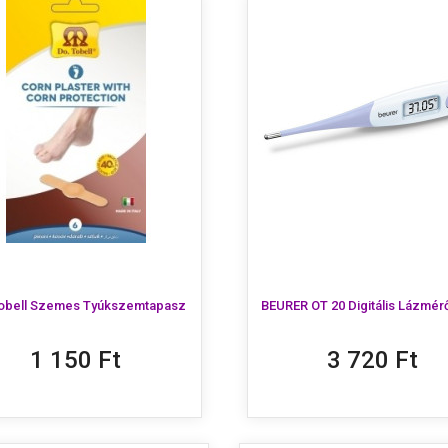
obell Szemes Tyúkszemtapasz
BEURER OT 20 Digitális Lázmér
1 150 Ft
3 720 Ft