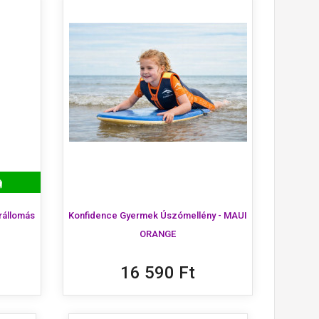
×
×
×
rállomás
Konfidence Gyermek Úszómellény - MAUI
ORANGE
16 590 Ft