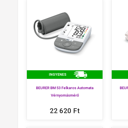
INGYENES
BEURER BM 53 Felkaros Automata
BEUR
Vérnyomásmérő
22 620 Ft