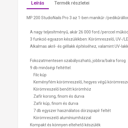
Leírás
Termék részletei
MP 200 StudioNails Pro 3 az 1-ben manikűr-/pedikűrál
A nagy teljesítményű, akár 26 000 ford./perccel működ
3 funkció egyazon készülékben: Körömreszelő, UV-/LE
Alkalmas akril- és géllakk építéséhez, valamint UV-lak
Fokozatmentesen szabályozható, jobbra/balra forog
9 db minőségi feltéttel:
Filc kúp
Keményfém körömreszelő, hegyes végű körömresz
Körömreszelő benőtt körömhöz
Zafír korong, finom és durva
Zafír kúp, finom és durva
7 db egyszer használatos dörzspapír feltét
Körömreszelő alumíniumházzal
Kompakt és könnyen eltehető készülék