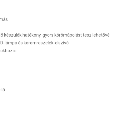
lomás
ő készülék hatékony, gyors körömápolást tesz lehetővé
D-lámpa és körömreszelék-elszívó
kokhoz is
elő