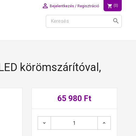

shopping_cart
(0)
Bejelentkezés / Regisztráció
search
LED körömszárítóval,
65 980 Ft