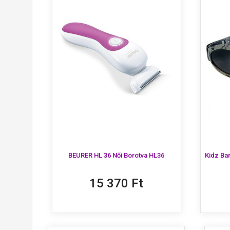
K
B
Kív
H
Be 
add_circle_outline
BEURER HL 36 Női Borotva HL36
Kidz Ba
15 370 Ft