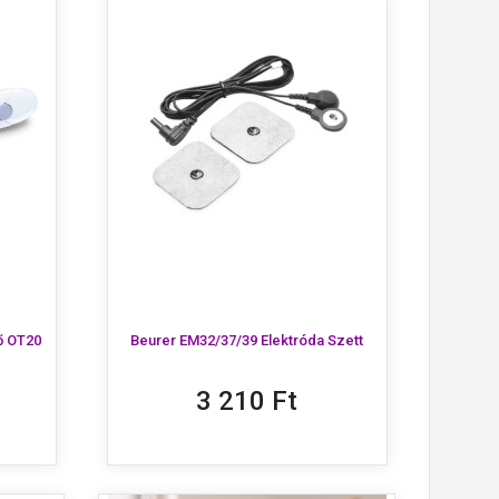
ő OT20
Beurer EM32/37/39 Elektróda Szett
3 210 Ft