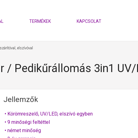
AL
TERMÉKEK
KAPCSOLAT
rítóval, elszívóval
/ Pedikűrállomás 3in1 UV/
Jellemzők
• Körömreszelő, UV/LED, elszívó egyben
• 9 minőségi feltéttel
• német minőség