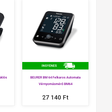
INGYENES
uklós
BEURER BM 64 Felkaros Automata
Vérnyomásmérő BM64
27 140 Ft