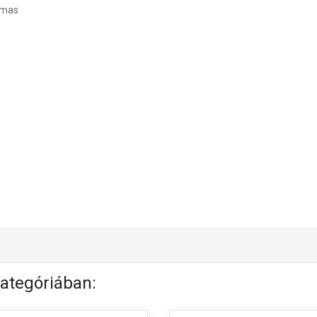
lmas
ategóriában: