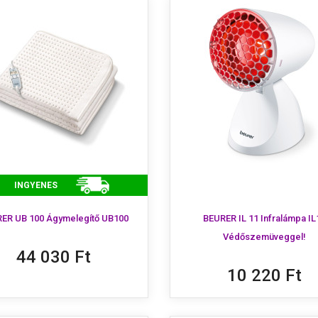
INGYENES
ER UB 100 Ágymelegítő UB100
BEURER IL 11 Infralámpa IL
Védőszemüveggel!
44 030 Ft
10 220 Ft